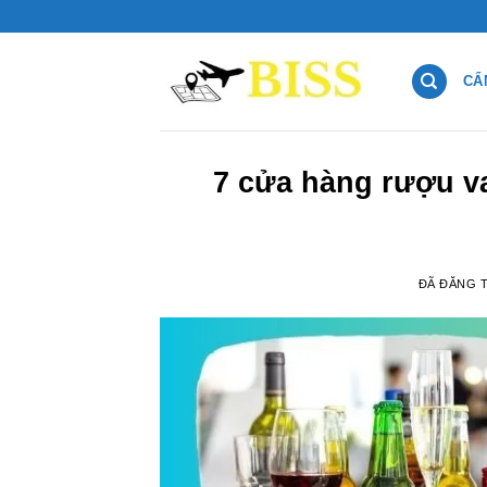
Chuyển
đến
nội
CẨ
dung
7 cửa hàng rượu v
ĐÃ ĐĂNG 