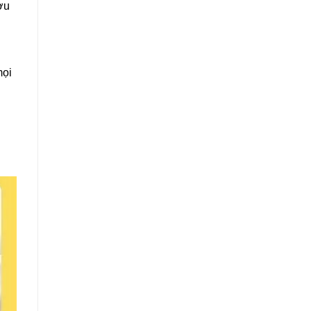
ợu
mọi