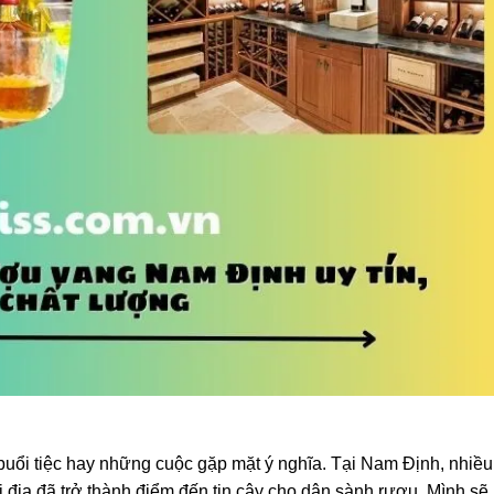
uổi tiệc hay những cuộc gặp mặt ý nghĩa. Tại Nam Định, nhiều
địa đã trở thành điểm đến tin cậy cho dân sành rượu. Mình sẽ