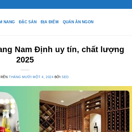
M NANG
ĐẶC SẢN
ĐỊA ĐIỂM
QUÁN ĂN NGON
ang Nam Định uy tín, chất lượng
2025
TRÊN
THÁNG MƯỜI MỘT 4, 2024
BỞI
SEO