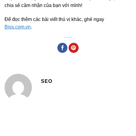
chia sẻ cảm nhận của bạn với mình!
Để đọc thêm các bài viết thú vị khác, ghé ngay
Biss.com.vn
.
SEO