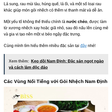
Lá sung, rau mùi tàu, húng quế, lá ổi, và một số loại rau
khác giúp món gỏi nhệch có thêm vị thanh mát và dễ ăn.
Một yếu tố không thể thiếu chính là
nước chẻo
, được làm
từ xương nhệch xay hoặc giã nhỏ, sau đó nấu lên cùng mẻ
và gia vị tạo nên một vị béo ngậy đặc trưng.
Cùng mình tìm hiểu thêm nhiều đặc sản tại
đây
nhé!
Xem thêm:
Kẹo dồi Nam Định: Đặc sản ngọt ngào
và cách làm độc đáo
Các Vùng Nổi Tiếng với Gỏi Nhệch Nam Định