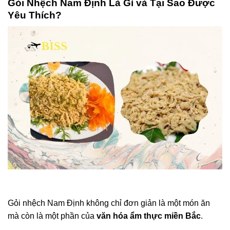
Gỏi Nhệch Nam Định Là Gì và Tại Sao Được
Yêu Thích?
Gỏi nhệch Nam Định không chỉ đơn giản là một món ăn
mà còn là một phần của
văn hóa ẩm thực miền Bắc
.