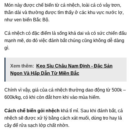
Món này được chế biến từ cá nhệch, loài cá có vảy trơn,
thân dài và thường được tìm thấy ở các khu vực nước lợ,
như ven biển Bắc Bộ.
Cá nhệch có đặc điểm là sống khá dai và có sức chiến đấu
mạnh mẽ, do đó việc đánh bắt chúng cũng không dễ dàng
gì.
Xem thêm:
Kẹo Sìu Châu Nam Định - Đặc Sản
Ngon Và Hấp Dẫn Từ Miền Bắc
Chính vì vậy, giá của cá nhệch thường dao động từ 500k –
600k/kg, có khi còn đắt hơn khi vào mùa hiếm.
Cách chế biến gỏi nhệch
khá tỉ mỉ. Sau khi đánh bắt, cá
nhệch sẽ được xử lý bằng cách xát muối, dùng tro hay lá
cây để rửa sạch lớp chất nhờn.