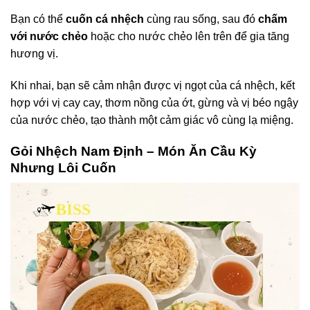
Bạn có thể
cuốn cá nhệch
cùng rau sống, sau đó
chấm
với nước chẻo
hoặc cho nước chẻo lên trên để gia tăng
hương vị.
Khi nhai, bạn sẽ cảm nhận được vị ngọt của cá nhệch, kết
hợp với vị cay cay, thơm nồng của ớt, gừng và vị béo ngậy
của nước chẻo, tạo thành một cảm giác vô cùng lạ miệng.
Gỏi Nhệch Nam Định – Món Ăn Cầu Kỳ
Nhưng Lôi Cuốn