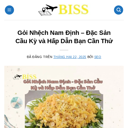
Chuyển
đến
nội
dung
Gỏi Nhệch Nam Định – Đặc Sản
Cầu Kỳ và Hấp Dẫn Bạn Cần Thử
ĐÃ ĐĂNG TRÊN
THÁNG HAI 22, 2025
BỞI
SEO