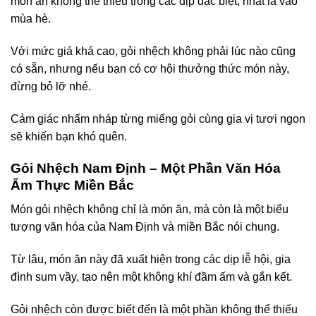
món ăn không thể thiếu trong các dịp đặc biệt, nhất là vào
mùa hè.
Với mức giá khá cao, gỏi nhệch không phải lúc nào cũng
có sẵn, nhưng nếu bạn có cơ hội thưởng thức món này,
đừng bỏ lỡ nhé.
Cảm giác nhấm nháp từng miếng gỏi cùng gia vị tươi ngon
sẽ khiến bạn khó quên.
Gỏi Nhệch Nam Định – Một Phần Văn Hóa
Ẩm Thực Miền Bắc
Món gỏi nhệch không chỉ là món ăn, mà còn là một biểu
tượng văn hóa của Nam Định và miền Bắc nói chung.
Từ lâu, món ăn này đã xuất hiện trong các dịp lễ hội, gia
đình sum vầy, tạo nên một không khí đầm ấm và gắn kết.
Gỏi nhệch còn được biết đến là một phần không thể thiếu